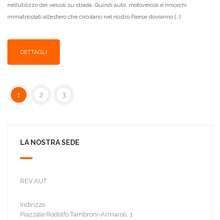
nell’utilizzo dei veicoli su strada. Quindi auto, motoveicoli e rimorchi
immatricolati all’estero che circolano nel nostro Paese dovranno […]
DETTAGLI
1
2
3
LA NOSTRA SEDE
REV.AUT.
Indirizzo
Piazzale Rodolfo Tambroni-Armaroli, 1