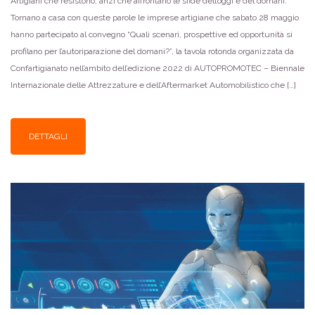
Artigiani che resistono, anzi che affrontano le sfide dell’oggi e del domani.
Tornano a casa con queste parole le imprese artigiane che sabato 28 maggio
hanno partecipato al convegno “Quali scenari, prospettive ed opportunità si
profilano per l’autoriparazione del domani?”, la tavola rotonda organizzata da
Confartigianato nell’ambito dell’edizione 2022 di AUTOPROMOTEC – Biennale
Internazionale delle Attrezzature e dell’Aftermarket Automobilistico che […]
DETTAGLI