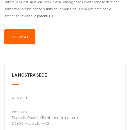
patenti è quasi un lavoro però, e con l’emergenza Covid anche le date che
sembravano fisse hanno subìto delle variazioni. Le nuove date per la
scadenza revisioni e patenti […]
DETTAGLI
LA NOSTRA SEDE
REV.AUT.
Indirizzo
Piazzale Rodolfo Tambroni-Armaroli, 1
62100 Macerata (MC)